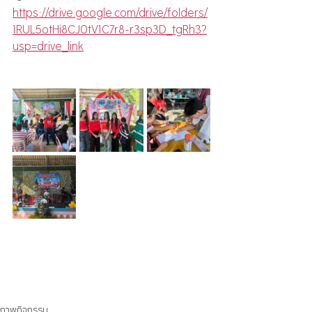
https://drive.google.com/drive/folders/
1RUL5otHi8CJ0tV1C7r8-r3sp3D_tgRh3?
usp=drive_link
ภาพกิจกรรม