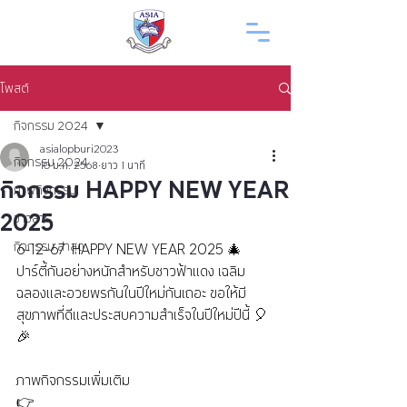
โพสต์
กิจกรรม 2024
asialopburi2023
กิจกรรม 2024
10 ม.ค. 2568
ยาว 1 นาที
กิจกรรม HAPPY NEW YEAR
ภาพกิจกรรม
2025
ข่าวสาร
กิจกรรม ล่าสุด
6-12-67  HAPPY NEW YEAR 2025 🎄 
ปาร์ตี้กันอย่างหนักสำหรับชาวฟ้าแดง เฉลิม
ฉลองและอวยพรกันในปีใหม่กันเถอะ ขอให้มี
สุขภาพที่ดีและประสบความสำเร็จในปีใหม่ปีนี้ 🎈
🎉
ภาพกิจกรรมเพิ่มเติม 
👉 