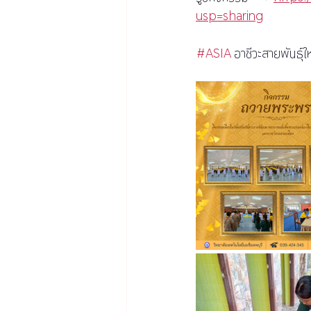
usp=sharing
#ASIA
 อาชีวะสายพันธ์ุใ