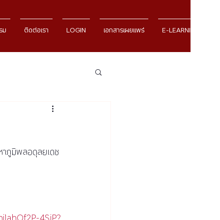
รม
ติดต่อเรา
LOGIN
เอกสารเผยแพร่
E-LEARNING
หาภูมิพลอดุลยเดช
hi1ahOf2P-4SjP?