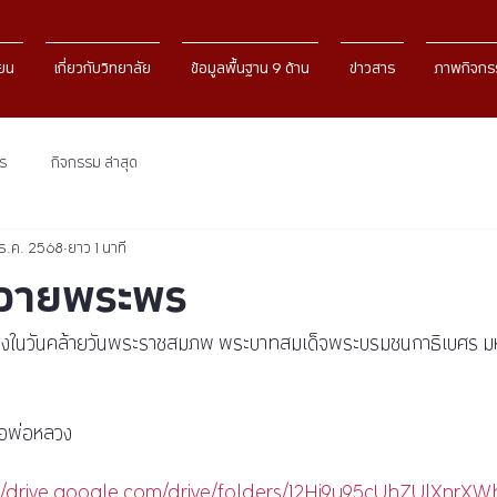
ียน
เกี่ยวกับวิทยาลัย
ข้อมูลพื้นฐาน 9 ด้าน
ข่าวสาร
ภาพกิจกร
าร
กิจกรรม ล่าสุด
 ธ.ค. 2568
ยาว 1 นาที
ถวายพระพร
องในวันคล้ายวันพระราชสมภพ พระบาทสมเด็จพระบรมชนกาธิเบศร ม
่อพ่อหลวง
//drive.google.com/drive/folders/12Hi9u95cUhZUlXnrXW